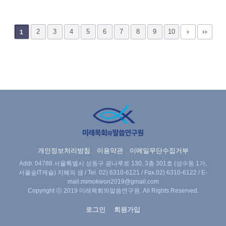
2
3
4
5
6
7
8
9
10
1
개인정보처리방침
이용약관
이메일무단수집거부
Addr. 04788 서울특별시 성동구 광나루로 130, 3층 301호 (성수동 1가,
서울숲IT캐슬) 지혜의 샘 / Tel.
02) 6310-6121
/ Fax.02) 6310-6122 / E-
mail.
mimokwon2019@gmail.com
Copyright ⓒ 2019 미래목회와말씀연구원. All Rights Reserved.
로그인
회원가입