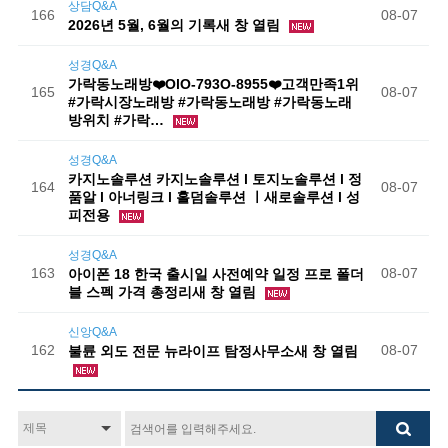
상담Q&A
166
08-07
2026년 5월, 6월의 기록새 창 열림
성경Q&A
가락동노래방❤️OlO-793O-8955❤️고객만족1위
165
08-07
#가락시장노래방 #가락동노래방 #가락동노래
방위치 #가락…
성경Q&A
카지노솔루션 카지노솔루션 l 토지노솔루션 l 정
164
08-07
품알 l 아너링크 l 홀덤솔루션 ㅣ새로솔루션 l 성
피전용
성경Q&A
163
08-07
아이폰 18 한국 출시일 사전예약 일정 프로 폴더
블 스펙 가격 총정리새 창 열림
신앙Q&A
162
08-07
불륜 외도 전문 뉴라이프 탐정사무소새 창 열림