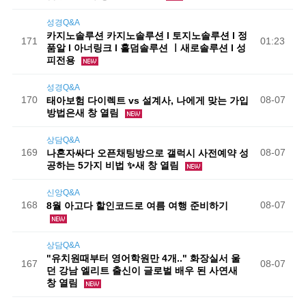
성경Q&A
카지노솔루션 카지노솔루션 l 토지노솔루션 l 정
171
01:23
품알 l 아너링크 l 홀덤솔루션 ㅣ새로솔루션 l 성
피전용
성경Q&A
170
08-07
태아보험 다이렉트 vs 설계사, 나에게 맞는 가입
방법은새 창 열림
상담Q&A
169
08-07
나혼자싸다 오픈채팅방으로 갤럭시 사전예약 성
공하는 5가지 비법 ✨새 창 열림
신앙Q&A
168
08-07
8월 아고다 할인코드로 여름 여행 준비하기
상담Q&A
"유치원때부터 영어학원만 4개.." 화장실서 울
167
08-07
던 강남 엘리트 출신이 글로벌 배우 된 사연새
창 열림