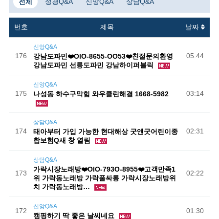
전체
성경Q&A
신앙Q&A
상담Q&A
번호
제목
날짜
신앙Q&A
176
05:44
강남도파민❤️OlO-8655-OO53❤️친절문의환영
강남도파민 선릉도파민 강남하이퍼블릭
신앙Q&A
175
03:14
나성동 하수구막힘 와우클린해결 1668-5982
상담Q&A
174
02:31
태아부터 가입 가능한 현대해상 굿앤굿어린이종
합보험Q새 창 열림
상담Q&A
가락시장노래방❤️OlO-793O-8955❤️고객만족1
173
02:22
위 가락동노래방 가락풀싸롱 가락시장노래방위
치 가락동노래방…
신앙Q&A
172
01:30
캠핑하기 딱 좋은 날씨네요