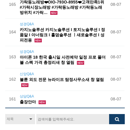
가락동노래방❤️OlO-793O-8955❤️고객만족1위
165
08-07
#가락시장노래방 #가락동노래방 #가락동노래
방위치 #가락…
성경Q&A
카지노솔루션 카지노솔루션 l 토지노솔루션 l 정
164
08-07
품알 l 아너링크 l 홀덤솔루션 ㅣ새로솔루션 l 성
피전용
성경Q&A
163
08-07
아이폰 18 한국 출시일 사전예약 일정 프로 폴더
블 스펙 가격 총정리새 창 열림
신앙Q&A
162
08-07
불륜 외도 전문 뉴라이프 탐정사무소새 창 열림
상담Q&A
161
08-07
출장안마