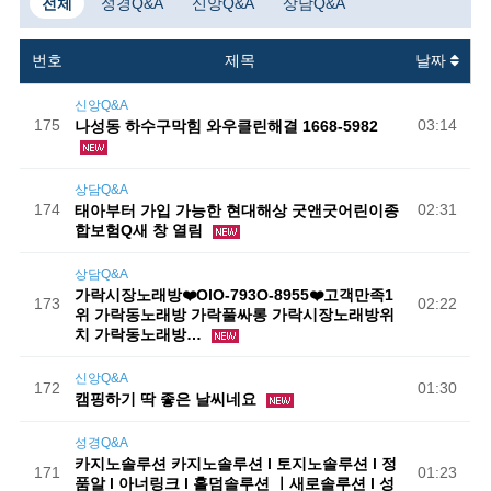
전체
성경Q&A
신앙Q&A
상담Q&A
번호
제목
날짜
신앙Q&A
175
03:14
나성동 하수구막힘 와우클린해결 1668-5982
상담Q&A
174
02:31
태아부터 가입 가능한 현대해상 굿앤굿어린이종
합보험Q새 창 열림
상담Q&A
가락시장노래방❤️OlO-793O-8955❤️고객만족1
173
02:22
위 가락동노래방 가락풀싸롱 가락시장노래방위
치 가락동노래방…
신앙Q&A
172
01:30
캠핑하기 딱 좋은 날씨네요
성경Q&A
카지노솔루션 카지노솔루션 l 토지노솔루션 l 정
171
01:23
품알 l 아너링크 l 홀덤솔루션 ㅣ새로솔루션 l 성