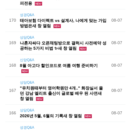
피전용
성경Q&A
170
08-07
태아보험 다이렉트 vs 설계사, 나에게 맞는 가입
방법은새 창 열림
상담Q&A
169
08-07
나혼자싸다 오픈채팅방으로 갤럭시 사전예약 성
공하는 5가지 비법 ✨새 창 열림
신앙Q&A
168
08-07
8월 아고다 할인코드로 여름 여행 준비하기
상담Q&A
"유치원때부터 영어학원만 4개.." 화장실서 울
167
08-07
던 강남 엘리트 출신이 글로벌 배우 된 사연새
창 열림
상담Q&A
166
08-07
2026년 5월, 6월의 기록새 창 열림
성경Q&A