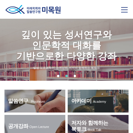
깊이 있는 성서연구와
인문학적 대화를
기반으로한 다양한 강좌
말씀 프로페짜이, 공개강좌, 저자와 함께하는 북토크
말씀연구
아카데미
Prophezei
Academy
저자와 함께하는
공개강좌
Open Lecture
북토크
Book Talk