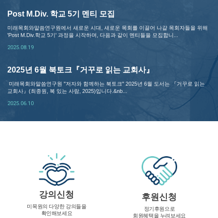
Post M.Div. 학교 5기 멘티 모집
미래목회와말씀연구원에서 새로운 시대, 새로운 목회를 이끌어 나갈 목회자들을 위해
'Post M.Div.학교 5기' 과정을 시작하며, 다음과 같이 멘티들을 모집합니...
2025.08.19
2025년 6월 북토크『거꾸로 읽는 교회사』
미래목회와말씀연구원 "저자와 함께하는 북토크" 2025년 6월 도서는 『거꾸로 읽는
교회사』(최종원, 복 있는 사람, 2025)입니다.&nb...
2025.06.10
강의신청
후원신청
미목원의 다양한 강의들을
정기후원으로
확인해보세요
회원혜택을 누려보세요