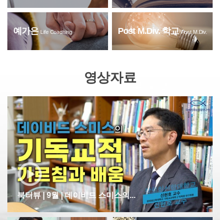
예가은
Post M.Div. 학교
Life Coaching
Post M.Div.
영상자료
북터뷰 | 9월 | 데이비드 스미스의...